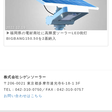
HYPERLIGHT-W40 (3)
HYPERLIGHT-W60 (4)
MACHITO-G20 (3)
2022.12.19
▶︎福岡県の電材商社に高輝度ソーラーLED街灯
MACHITO-SHINE (4)
BIGBANG150.50を2基納入
MACHITO-SS (5)
MACHITO-SS-HP (3)
PEGASUS-100.30 (24)
PEGASUS-120.40 (7)
PEGASUS-150.50 (3)
株式会社シゲンソーラー
〒206-0021 東京都多摩市連光寺6-18-1 3F
SAILING-5015 (1)
TEL：042-310-0750／FAX：042-310-0757
SAILINGⅡ-6015 (22)
お問い合わせはこちら
SAILINGⅡ-8020 (25)
SBC-60200 (2)