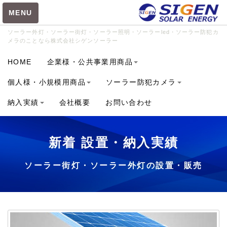
MENU
ソーラー外灯・ソーラー街灯・ソーラー照明・ソーラーled・ソーラー防犯カ
メラのことなら株式会社シゲンソーラー
カテゴリ
HOME
企業様・公共事業用商品
SIGEN-RS3012 (46)
個人様・小規模用商品
ソーラー防犯カメラ
BC-6020 (1)
納入実績
会社概要
お問い合わせ
BCL-8040 (1)
BIGBANG150.50 (1)
新着 設置・納入実績
CUBE-P (1)
FM4012 (5)
ソーラー街灯・ソーラー外灯の設置・販売
GIANTLIGHT-W100 (3)
GIANTLIGHT-W120 (4)
HOTARU-6515 (6)
HOTARU-8020 (14)