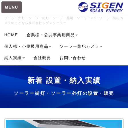
MENU
ソーラー外灯・ソーラー街灯・ソーラー照明・ソーラーled・ソーラー防犯カ
メラのことなら株式会社シゲンソーラー
カテゴリ
HOME
企業様・公共事業用商品
SIGEN-RS3012 (46)
個人様・小規模用商品
ソーラー防犯カメラ
BC-6020 (1)
納入実績
会社概要
お問い合わせ
BCL-8040 (1)
BIGBANG150.50 (1)
新着 設置・納入実績
CUBE-P (1)
FM4012 (5)
ソーラー街灯・ソーラー外灯の設置・販売
GIANTLIGHT-W100 (3)
GIANTLIGHT-W120 (4)
HOTARU-6515 (6)
HOTARU-8020 (14)