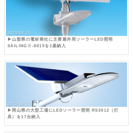
HYPERLIGHT-W40 (3)
HYPERLIGHT-W60 (4)
MACHITO-G20 (3)
2023.08.21
▶︎山梨県の電材商社に主要屋外用ソーラーLED照明
MACHITO-SHINE (4)
SAILINGⅡ-6015を1基納入
MACHITO-SS (5)
MACHITO-SS-HP (3)
PEGASUS-100.30 (24)
PEGASUS-120.40 (7)
PEGASUS-150.50 (3)
SAILING-5015 (1)
2023.08.21
▶︎岡山県の大型工場にLEDソーラー照明 RS3012（灯
SAILINGⅡ-6015 (22)
具）を17台納入
SAILINGⅡ-8020 (25)
SBC-60200 (2)