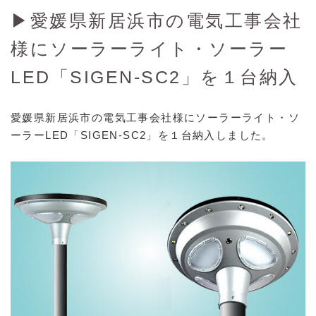
▶︎愛媛県新居浜市の電気工事会社
HYPERLIGHT-W40 (3)
様にソーラーライト・ソーラー
HYPERLIGHT-W60 (4)
MACHITO-G20 (3)
LED「SIGEN-SC2」を１台納入
MACHITO-SHINE (4)
愛媛県新居浜市の電気工事会社様にソーラーライト・ソ
MACHITO-SS (5)
ーラーLED「SIGEN-SC2」を１台納入しました。
MACHITO-SS-HP (3)
PEGASUS-100.30 (24)
PEGASUS-120.40 (7)
PEGASUS-150.50 (3)
SAILING-5015 (1)
SAILINGⅡ-6015 (22)
SAILINGⅡ-8020 (25)
SBC-60200 (2)