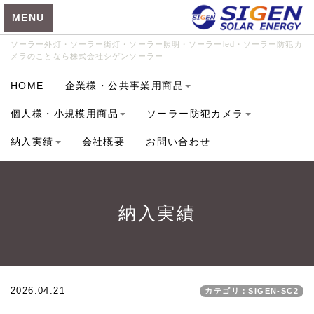
MENU
ソーラー外灯・ソーラー街灯・ソーラー照明・ソーラーled・ソーラー防犯カ
メラのことなら株式会社シゲンソーラー
カテゴリ
HOME
企業様・公共事業用商品
SIGEN-RS3012 (46)
個人様・小規模用商品
ソーラー防犯カメラ
BC-6020 (1)
納入実績
会社概要
お問い合わせ
BCL-8040 (1)
BIGBANG150.50 (1)
CUBE-P (1)
納入実績
FM4012 (5)
GIANTLIGHT-W100 (3)
GIANTLIGHT-W120 (4)
HOTARU-6515 (6)
2026.04.21
カテゴリ：SIGEN-SC2
HOTARU-8020 (14)