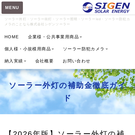
MENU
ソーラー外灯・ソーラー街灯・ソーラー照明・ソーラーled・ソーラー防犯カ
メラのことなら株式会社シゲンソーラー
営業日
：月曜日～金曜日
TEL
：042-310-0750
HOME
企業様・公共事業用商品
お電話受付時間
個人様・小規模用商品
ソーラー防犯カメラ
9：00～18：00
納入実績
会社概要
お問い合わせ
ソーラー外灯の補助金徹底ガイ
ド
【2026年版】ソーラー外灯の補